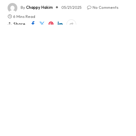
By
Chappy Hakim
05/21/2025
No Comments
6 Mins Read
Share
Isu pengelolaan
Flight Information Region
(FIR)