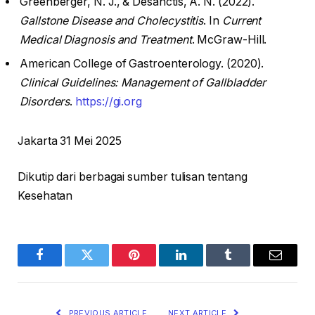
Greenberger, N. J., & Desanctis, A. N. (2022).
Gallstone Disease and Cholecystitis
. In
Current
Medical Diagnosis and Treatment
. McGraw-Hill.
American College of Gastroenterology. (2020).
Clinical Guidelines: Management of Gallbladder
Disorders
.
https://gi.org
Jakarta 31 Mei 2025
Dikutip dari berbagai sumber tulisan tentang
Kesehatan
Facebook
Twitter
Pinterest
LinkedIn
Tumblr
Email
PREVIOUS ARTICLE
NEXT ARTICLE