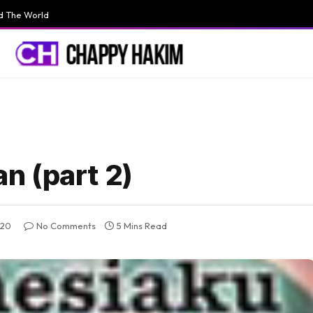
d The World
n (part 2)
020
No Comments
5 Mins Read