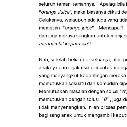
seluruh teman-temannya. Apalagi bila i
“
orange Juice
”, maka biasanya diikuti d
Celakanya, walaupun ada juga yang tida
memesan “
orange juice
”. Mengapa ? ya
dan juga merasa sungkan untuk menjadi l
mengambil keputusan
”!
Nah, setelah beliau berkeluarga, atas p
anaknya dari sejak usia dini untuk men
yang menyangkut kepentingan mereka sen
memutuskan sesuatu dan kemudian diper
Memutuskan masalah dengan solusi “
A
memutuskan dengan solusi ”
B
” , juga
tidak menyenangkan. Inilah proses pe
bagi sang anak untuk mengambil keputu