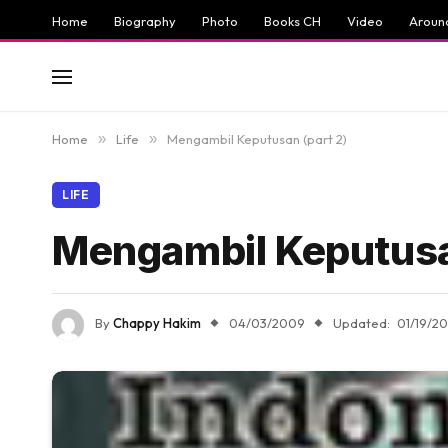
Home
Biography
Photo
Books CH
Video
Aroun
Home
»
Life
»
Mengambil Keputusan (part 2)
LIFE
Mengambil Keputusa
By
Chappy Hakim
04/03/2009
Updated:
01/19/2