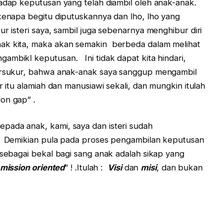
hadap keputusan yang telah diambil oleh anak-anak.
 kenapa begitu diputuskannya dan lho, lho yang
r isteri saya, sambil juga sebenarnya menghibur diri
nak kita, maka akan semakin berbeda dalam melihat
ambikl keputusan. Ini tidak dapat kita hindari,
bersukur, bahwa anak-anak saya sanggup mengambil
 itu alamiah dan manusiawi sekali, dan mungkin itulah
on gap” .
pada anak, kami, saya dan isteri sudah
. Demikian pula pada proses pengambilan keputusan
g sebagai bekal bagi sang anak adalah sikap yang
mission oriented
” ! .Itulah :
Visi
dan
misi
, dan bukan