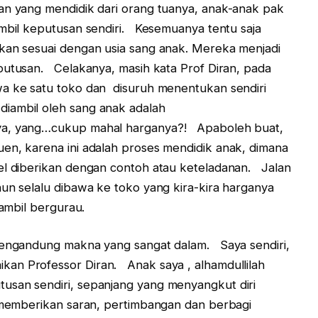
an yang mendidik dari orang tuanya, anak-anak pak
ambil keputusan sendiri. Kesemuanya tentu saja
akan sesuai dengan usia sang anak. Mereka menjadi
putusan. Celakanya, masih kata Prof Diran, pada
wa ke satu toko dan disuruh menentukan sendiri
iambil oleh sang anak adalah
nya, yang…cukup mahal harganya?! Apaboleh buat,
en, karena ini adalah proses mendidik anak, dimana
lel diberikan dengan contoh atau keteladanan. Jalan
hun selalu dibawa ke toko yang kira-kira harganya
sambil bergurau.
 mengandung makna yang sangat dalam. Saya sendiri,
an Professor Diran. Anak saya , alhamdullilah
usan sendiri, sepanjang yang menyangkut diri
 memberikan saran, pertimbangan dan berbagi