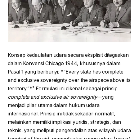
Konsep kedaulatan udara secara eksplisit ditegaskan
dalam Konvensi Chicago 1944, khususnya dalam
Pasal 1 yang berbunyi: *“Every state has complete
and exclusive sovereignty over the airspace above its
territory.”*² Formulasi ini dikenal sebagai prinsip
complete and exclusive air sovereignty
—yang
menjadi pilar utama dalam hukum udara
internasional. Prinsip ini tidak sekadar normatif,
melainkan memiliki implikasi yuridis, strategis, dan
teknis, yang meliputi pengendalian atas wilayah udara
(
control of the air
), pemanfaatan ruang udara (
use of