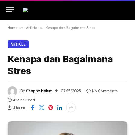
Home
»
Article
»
Kenapa dan Bagaimana Stres
ARTICLE
Kenapa dan Bagaimana
Stres
By
Chappy Hakim
07/15/2025
No Comments
4 Mins Read
Share