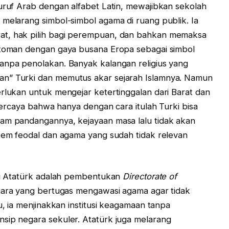
huruf Arab dengan alfabet Latin, mewajibkan sekolah
 melarang simbol-simbol agama di ruang publik. Ia
at, hak pilih bagi perempuan, dan bahkan memaksa
Ottoman dengan gaya busana Eropa sebagai simbol
anpa penolakan. Banyak kalangan religius yang
an” Turki dan memutus akar sejarah Islamnya. Namun
erlukan untuk mengejar ketertinggalan dari Barat dan
 percaya bahwa hanya dengan cara itulah Turki bisa
lam pandangannya, kejayaan masa lalu tidak akan
stem feodal dan agama yang sudah tidak relevan
ari Atatürk adalah pembentukan
Directorate of
gara yang bertugas mengawasi agama agar tidak
u, ia menjinakkan institusi keagamaan tanpa
sip negara sekuler. Atatürk juga melarang