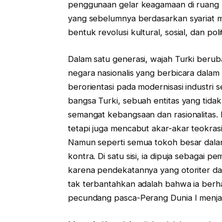
penggunaan gelar keagamaan di ruang 
yang sebelumnya berdasarkan syariat m
bentuk revolusi kultural, sosial, dan po
Dalam satu generasi, wajah Turki berubah 
negara nasionalis yang berbicara dala
berorientasi pada modernisasi industri 
bangsa Turki, sebuah entitas yang tida
semangat kebangsaan dan rasionalitas.
tetapi juga mencabut akar-akar teokra
Namun seperti semua tokoh besar dala
kontra. Di satu sisi, ia dipuja sebagai pem
karena pendekatannya yang otoriter dan
tak terbantahkan adalah bahwa ia berha
pecundang pasca-Perang Dunia I menjad