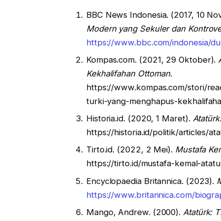
BBC News Indonesia. (2017, 10 N
Modern yang Sekuler dan Kontrove
https://www.bbc.com/indonesia/d
Kompas.com. (2021, 29 Oktober).
Kekhalifahan Ottoman
.
https://www.kompas.com/stori/rea
turki-yang-menghapus-kekhalifah
Historia.id. (2020, 1 Maret).
Atatürk
https://historia.id/politik/articles
Tirto.id. (2022, 2 Mei).
Mustafa Kem
https://tirto.id/mustafa-kemal-at
Encyclopaedia Britannica. (2023).
M
https://www.britannica.com/biogr
Mango, Andrew. (2000).
Atatürk: 