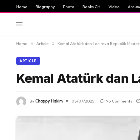
Home
Biography
Photo
Books CH
Video
Aroun
Home
»
Article
»
Kemal Atatürk dan Lahirnya Republik Modern
ARTICLE
Kemal Atatürk dan L
By
Chappy Hakim
08/07/2025
No Comments