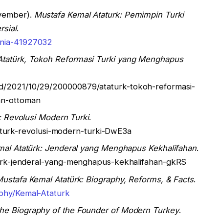
ovember).
Mustafa Kemal Ataturk: Pemimpin Turki
rsial
.
unia-41927032
Atatürk, Tokoh Reformasi Turki yang Menghapus
d/2021/10/29/200000879/ataturk-tokoh-reformasi-
an-ottoman
: Revolusi Modern Turki
.
/ataturk-revolusi-modern-turki-DwE3a
al Atatürk: Jenderal yang Menghapus Kekhalifahan
.
aturk-jenderal-yang-menghapus-kekhalifahan-gkRS
ustafa Kemal Atatürk: Biography, Reforms, & Facts
.
aphy/Kemal-Ataturk
The Biography of the Founder of Modern Turkey
.