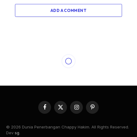
ADD A COMMENT
ARTICLE
Sebuah Renungan Suci
By
Chappy Hakim
11/21/2025
No Comments
7 Mins Read
Share