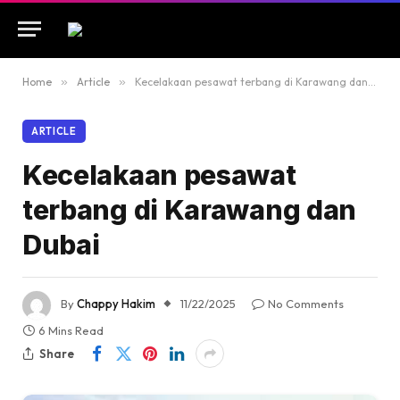
Home
»
Article
»
Kecelakaan pesawat terbang di Karawang dan Dubai
ARTICLE
Kecelakaan pesawat
terbang di Karawang dan
Dubai
By
Chappy Hakim
11/22/2025
No Comments
6 Mins Read
Share