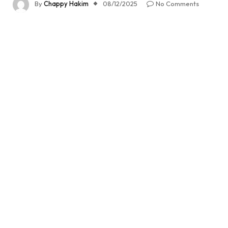
By
Chappy Hakim
08/12/2025
No Comments
5 Mins Read
Share
Oleh : Chappy Hakim