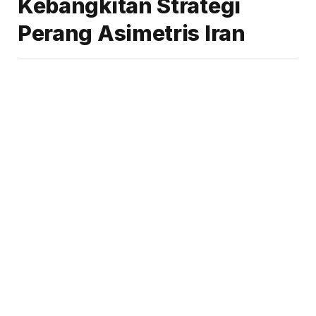
Kebangkitan Strategi
Perang Asimetris Iran
By
Chappy Hakim
05/02/2026
No Comments
7 Mins Read
Share