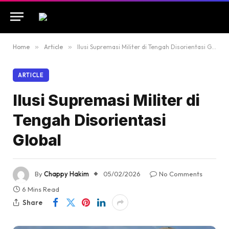
Home
»
Article
»
Ilusi Supremasi Militer di Tengah Disorientasi Global
ARTICLE
Ilusi Supremasi Militer di
Tengah Disorientasi
Global
By
Chappy Hakim
05/02/2026
No Comments
6 Mins Read
Share