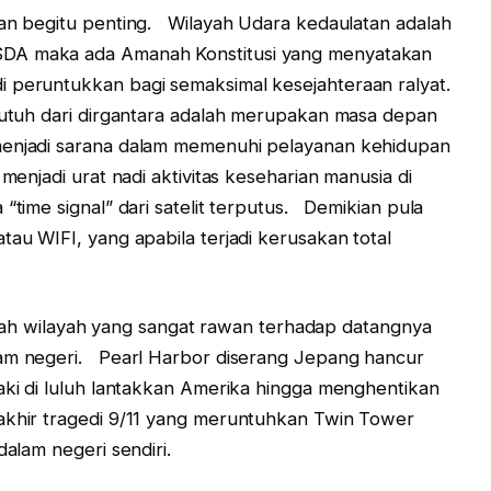
egitu penting. Wilayah Udara kedaulatan adalah
SDA maka ada Amanah Konstitusi yang menyatakan
i peruntukkan bagi semaksimal kesejahteraan ralyat.
n utuh dari dirgantara adalah merupakan masa depan
enjadi sarana dalam memenuhi pelayanan kehidupan
menjadi urat nadi aktivitas keseharian manusia di
“time signal” dari satelit terputus. Demikian pula
tau WIFI, yang apabila terjadi kerusakan total
h wilayah yang sangat rawan terhadap datangnya
lam negeri. Pearl Harbor diserang Jepang hancur
ki di luluh lantakkan Amerika hingga menghentikan
rakhir tragedi 9/11 yang meruntuhkan Twin Tower
dalam negeri sendiri.