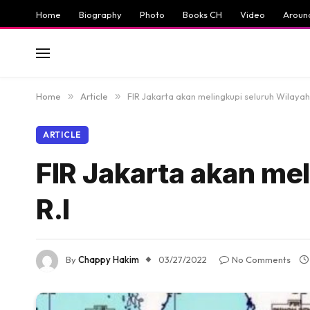
Home
Biography
Photo
Books CH
Video
Aroun
Home
»
Article
»
FIR Jakarta akan melingkupi seluruh Wilayah T
ARTICLE
FIR Jakarta akan mel
R.I
By
Chappy Hakim
03/27/2022
No Comments