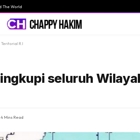
d The World
eritorial R.I
ingkupi seluruh Wilayah
4 Mins Read