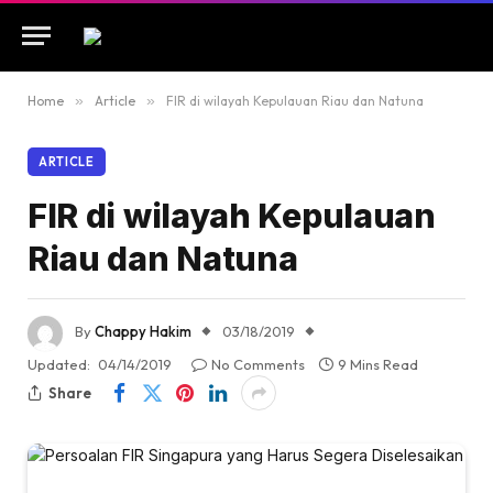
Home
»
Article
»
FIR di wilayah Kepulauan Riau dan Natuna
ARTICLE
FIR di wilayah Kepulauan
Riau dan Natuna
By
Chappy Hakim
03/18/2019
Updated:
04/14/2019
No Comments
9 Mins Read
Share