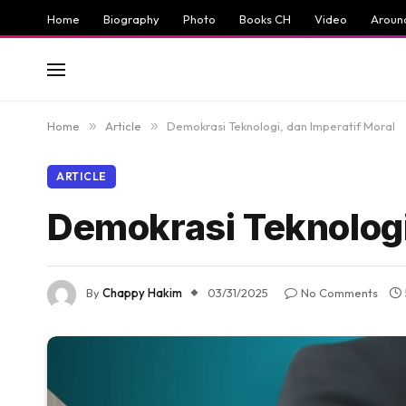
Home
Biography
Photo
Books CH
Video
Aroun
Home
»
Article
»
Demokrasi Teknologi, dan Imperatif Moral
ARTICLE
Demokrasi Teknologi
By
Chappy Hakim
03/31/2025
No Comments