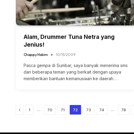
Alam, Drummer Tuna Netra yang
Jenius!
Chappy Hakim
10/15/2009
Pasca gempa di Sumbar, saya banyak menerima sms
dari beberapa teman yang berkait dengan upaya
memberikan bantuan kemanusiaan ke daerah…
Previous
…
…
1
70
71
72
73
74
78