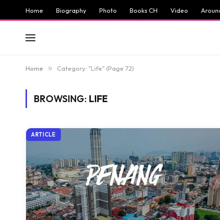
Home
Biography
Photo
Books CH
Video
Aroun
Home
»
Category: "Life" (Page 72)
BROWSING:
LIFE
ARTICLE