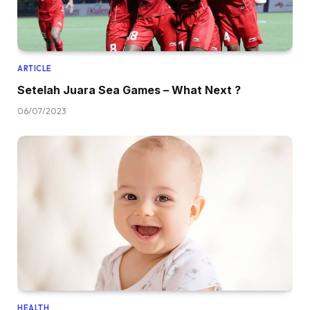
ARTICLE
Setelah Juara Sea Games – What Next ?
06/07/2023
HEALTH