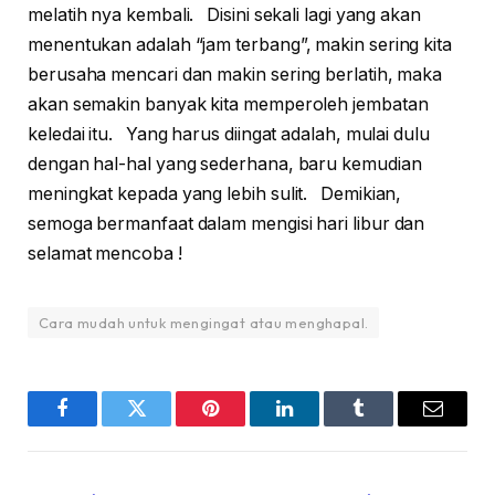
melatih nya kembali. Disini sekali lagi yang akan
menentukan adalah “jam terbang”, makin sering kita
berusaha mencari dan makin sering berlatih, maka
akan semakin banyak kita memperoleh jembatan
keledai itu. Yang harus diingat adalah, mulai dulu
dengan hal-hal yang sederhana, baru kemudian
meningkat kepada yang lebih sulit. Demikian,
semoga bermanfaat dalam mengisi hari libur dan
selamat mencoba !
Cara mudah untuk mengingat atau menghapal.
Facebook
Twitter
Pinterest
LinkedIn
Tumblr
Email