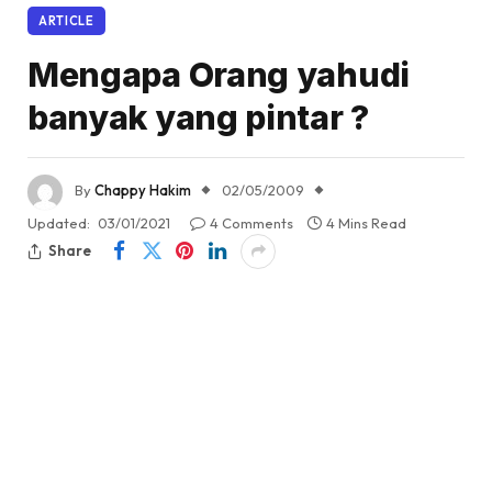
ARTICLE
Mengapa Orang yahudi
banyak yang pintar ?
By
Chappy Hakim
02/05/2009
Updated:
03/01/2021
4 Comments
4 Mins Read
Share