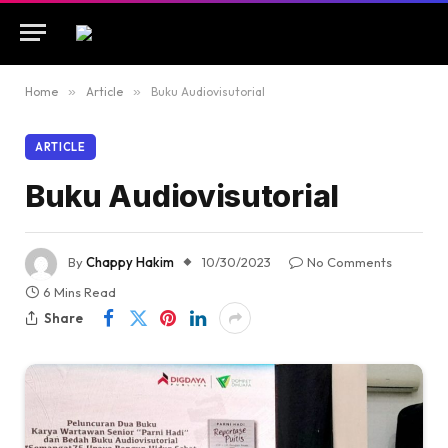
Home
»
Article
»
Buku Audiovisutorial
ARTICLE
Buku Audiovisutorial
By
Chappy Hakim
10/30/2023
No Comments
6 Mins Read
Share