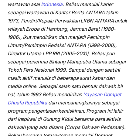
wartawan asal
Indonesia
. Beliau memulai karier
sebagai wartawan di Kantor Berita ANTARA tahun
1973, Pendiri/Kepala Perwakilan LKBN ANTARA untuk
wilayah Eropa di Hamburg, Jerman Barat (1980-
1986), ikut mendirikan dan menjadi Pemimpin
Umum/Pemimpin Redaksi ANTARA (1998-2000),
Direktur Utama LPP RRI (2005-2010). Beliau pun
sebagai penerima Bintang Mahaputra Utama sebagai
Tokoh Pers Nasional 1999. Sampai dengan saat ini
masih aktif menulis di beberapa surat kabar dan
media online. Sebagai salah satu bentuk dakwah bil
hal, tahun 1993 Beliau mendirikan
Yayasan Dompet
Dhuafa Republika
dan mencanangkannya sebagai
program pengentasan kemiskinan. Program ini lahir
dari inspirasi di Gunung Kidul bersama para aktivis
dakwah yang ada disana (Corps Dakwah Pedesaan).
Beliau bersama teman-teman memulai Dompet