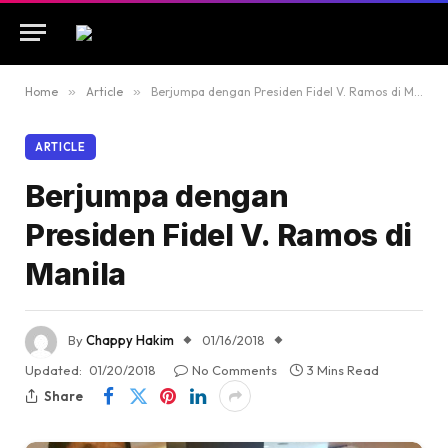
Home
»
Article
»
Berjumpa dengan Presiden Fidel V. Ramos di Manila
ARTICLE
Berjumpa dengan
Presiden Fidel V. Ramos di
Manila
By
Chappy Hakim
01/16/2018
Updated:
01/20/2018
No Comments
3 Mins Read
Share