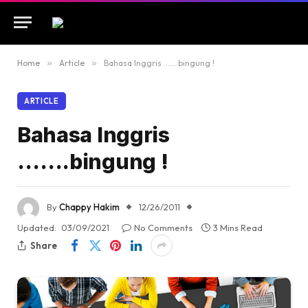
Home
»
Article
»
Bahasa Inggris …….bingung !
ARTICLE
Bahasa Inggris
…….bingung !
By
Chappy Hakim
12/26/2011
Updated:
03/09/2021
No Comments
3 Mins Read
Share