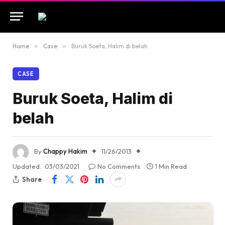
Home
»
Case
»
Buruk Soeta, Halim di belah
CASE
Buruk Soeta, Halim di
belah
By
Chappy Hakim
11/26/2013
Updated:
03/03/2021
No Comments
1 Min Read
Share