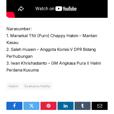
Narasumber:
1. Marsekal TNI (Purn) Chappy Hakim – Mantan
Kasau
2. Saleh Husein – Anggota Komisi V DPR Bidang
Perhubungan
3. Iwan Khrishadianto – GM Angkasa Pura II Halim
Perdana Kusuma
Halim
Soekarno Hatta
Facebook
Twitter
Pinterest
LinkedIn
Tumblr
Email