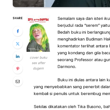
Semalam saya dan isteri i
SHARE
berjudul rada “serem” yait
Bedah buku ini berlangsun
menghadirkan Budiman Haki
komentator terlihat antara 
yang kondang dan gila bac
cover buku
seorang Professor atau gur
sex after
Darmono.
dugem
Buku ini diulas antara lai
yang menyebabkan sang penerbit dalam
kembali si penulis untuk berembug mem
Sekilas dikatakan oleh Tika Busono, ba