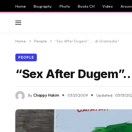
Home
Biography
Photo
Books CH
Video
Aroun
Home
»
People
»
“Sex After Dugem”…… di Gramedia !
PEOPLE
“Sex After Dugem”…
By
Chappy Hakim
03/21/2009
Updated:
03/13/20