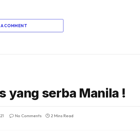
 A COMMENT
s yang serba Manila !
21
No Comments
2 Mins Read