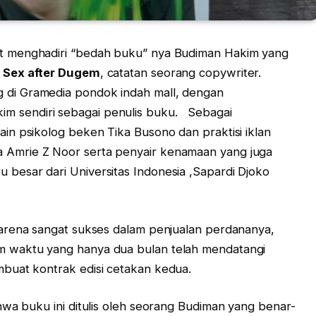
kut menghadiri “bedah buku” nya Budiman Hakim yang
u
Sex after Dugem
, catatan seorang copywriter.
g di Gramedia pondok indah mall, dengan
m sendiri sebagai penulis buku. Sebagai
lain psikolog beken Tika Busono dan praktisi iklan
a Amrie Z Noor serta penyair kenamaan yang juga
u besar dari Universitas Indonesia ,Sapardi Djoko
n karena sangat sukses dalam penjualan perdananya,
 waktu yang hanya dua bulan telah mendatangi
buat kontrak edisi cetakan kedua.
hwa buku ini ditulis oleh seorang Budiman yang benar-