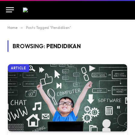
Home
»
Posts Tagged "Pendidikan"
BROWSING:
PENDIDIKAN
ARTICLE