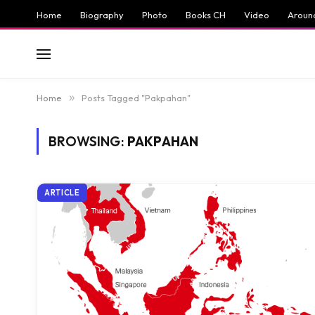
Home
Biography
Photo
Books CH
Video
Aroun
Home
»
Posts Tagged "Pakpahan"
BROWSING:
PAKPAHAN
ARTICLE