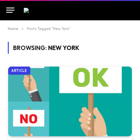
Home
»
Posts Tagged "New York"
BROWSING:
NEW YORK
ARTICLE