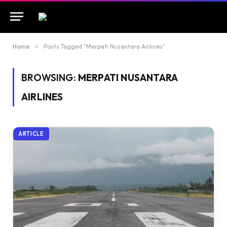
Home
»
Posts Tagged "Merpati Nusantara Airlines"
BROWSING:
MERPATI NUSANTARA
AIRLINES
ARTICLE