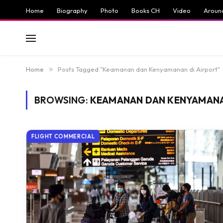
Home
Biography
Photo
Books CH
Video
Aroun
Home
»
Posts Tagged "Keamanan dan Kenyamanan di Airport"
BROWSING:
KEAMANAN DAN KENYAMANA
FLIGHT COMMERCIAL