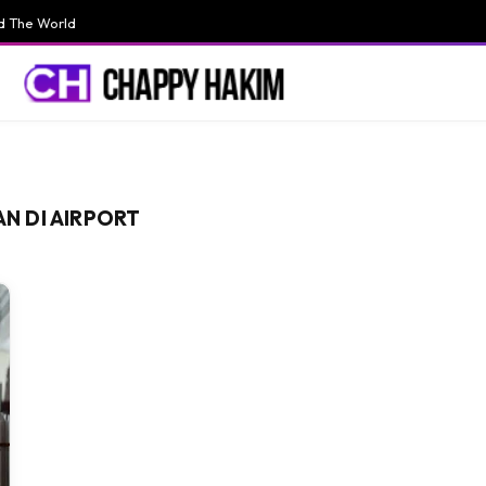
d The World
N DI AIRPORT