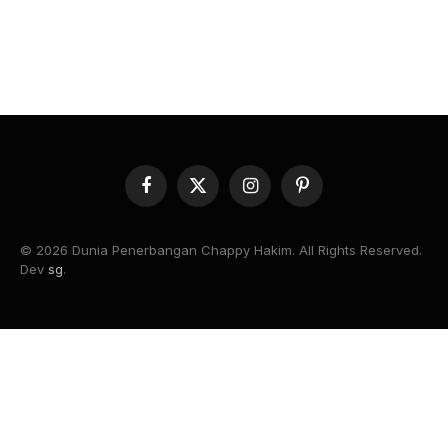
Facebook
X
Instagram
Pinterest
(Twitter)
© 2026 Dunia Penerbangan Chappy Hakim. All Rights Reserved.
Dev
sg
.