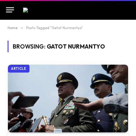
Home
»
Posts Tagged "Gatot Nurmantyo"
BROWSING:
GATOT NURMANTYO
ARTICLE