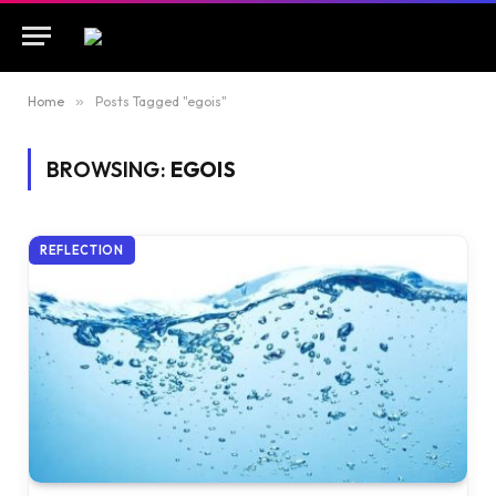
Home
»
Posts Tagged "egois"
BROWSING:
EGOIS
REFLECTION