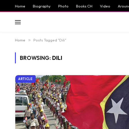
Home
Biography
Photo
Books CH
Video
Aroun
Home
»
Posts Tagged "Dili"
BROWSING:
DILI
ARTICLE