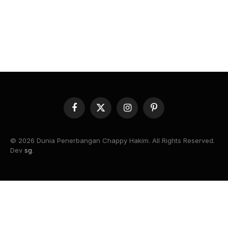
Facebook
X
Instagram
Pinterest
(Twitter)
© 2026 Dunia Penerbangan Chappy Hakim. All Rights Reserved.
Dev
sg
.