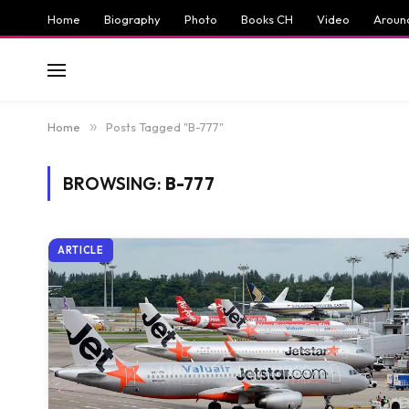
Home
Biography
Photo
Books CH
Video
Aroun
Home
»
Posts Tagged "B-777"
BROWSING:
B-777
ARTICLE