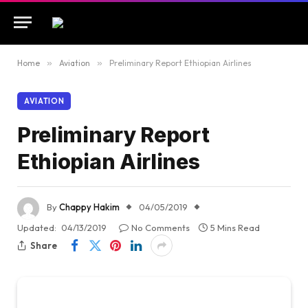
Home
»
Aviation
»
Preliminary Report Ethiopian Airlines
AVIATION
Preliminary Report
Ethiopian Airlines
By
Chappy Hakim
04/05/2019
Updated:
04/13/2019
No Comments
5 Mins Read
Share