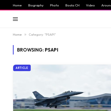
Home
Biography
Photo
Books CH
Video
Aroun
Home
»
Category: "PSAPI"
BROWSING:
PSAPI
ARTICLE