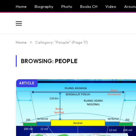
Home
Biography
Photo
Books CH
Video
Aroun
Home
»
Category: "People" (Page 17)
BROWSING:
PEOPLE
ARTICLE