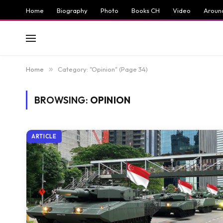
Home
Biography
Photo
Books CH
Video
Aroun
Home
»
Category: "Opinion" (Page 34)
BROWSING:
OPINION
ARTICLE