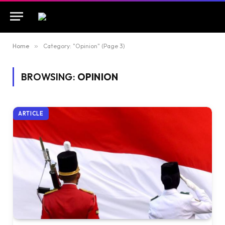
Home
»
Category: "Opinion" (Page 3)
BROWSING:
OPINION
ARTICLE