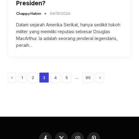
Presiden?
Chappy Hakim
06/15/2026
Dalam sejarah Amerika Serikat, hanya sedikit tokoh
militer yang memiliki reputasi sebesar Douglas
MacArthur. Ia adalah seorang jenderal legendaris,
peraih…
Previous
Next
…
1
2
3
4
5
95