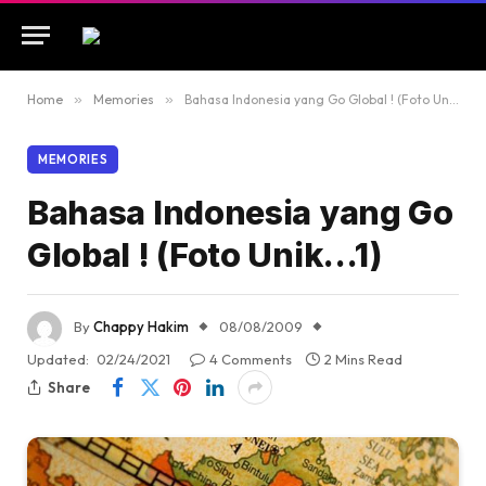
Home
»
Memories
»
Bahasa Indonesia yang Go Global ! (Foto Unik…1)
MEMORIES
Bahasa Indonesia yang Go
Global ! (Foto Unik…1)
By
Chappy Hakim
08/08/2009
Updated:
02/24/2021
4 Comments
2 Mins Read
Share