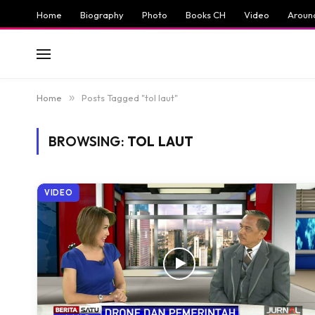
Home
Biography
Photo
Books CH
Video
Aroun
Home
»
Posts Tagged "tol laut"
BROWSING:
TOL LAUT
VIDEO