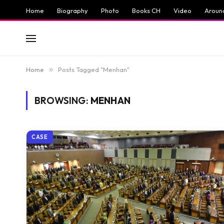
Home
Biography
Photo
Books CH
Video
Aroun
Home
»
Posts Tagged "Menhan"
BROWSING:
MENHAN
CASE