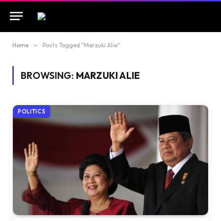
Home
»
Posts Tagged "Marzuki Alie"
BROWSING:
MARZUKI ALIE
POLITICS