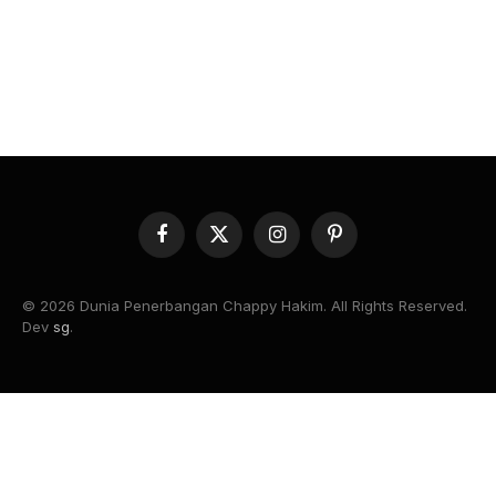
Facebook
X
Instagram
Pinterest
(Twitter)
© 2026 Dunia Penerbangan Chappy Hakim. All Rights Reserved.
Dev
sg
.