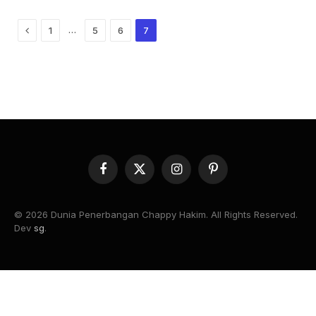
Previous
…
1
5
6
7
Facebook
X
Instagram
Pinterest
(Twitter)
© 2026 Dunia Penerbangan Chappy Hakim. All Rights Reserved.
Dev
sg
.