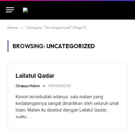
Home
»
Category: "Uncategorized" (Page 7)
BROWSING:
UNCATEGORIZED
Lailatul Qadar
Chappy Hakim
09/06/2009
Konon tersebutlah adanya satu malam yang
kedatangannya sangat dinantikan oleh seluruh umat
Islam. Malam itu disebut dengan Lailatul Qadar,
suatu…