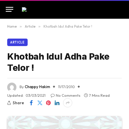
Home
»
Article
»
Khotbah Idul Adha Pake Telor !
ARTICLE
Khotbah Idul Adha Pake
Telor !
By
Chappy Hakim
11/17/2010
Updated:
03/03/2021
No Comments
7 Mins Read
Share